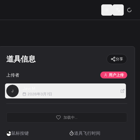
Toggle theme
Switch lan
道具信息
分享
上传者
用户上传
Javi M
J
2026年3月7日
加载中...
鼠标按键
道具飞行时间