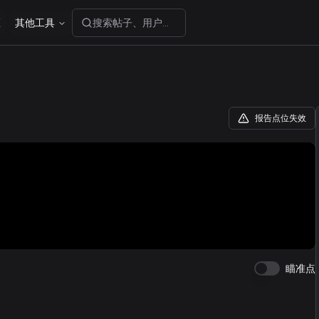
区
其他工具
搜索帖子、用户或分享码...
报告点位失效
瞄准点