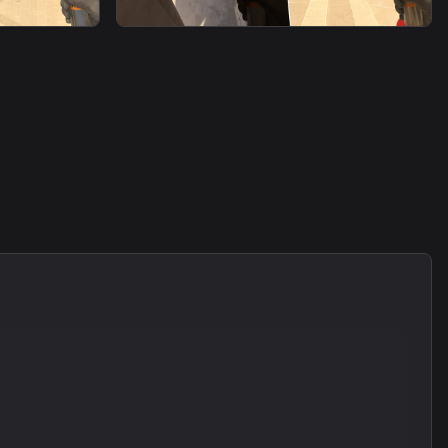
smoke
警家烟6（下水道丢）