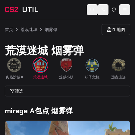
CS2
UTIL
Switch language
Togg
首页
荒漠迷城
烟雾弹
2D地图
荒漠迷城 烟雾弹
炙热沙城 II
荒漠迷城
炼狱小镇
核子危机
远古遗迹
筛选
mirage A包点 烟雾弹