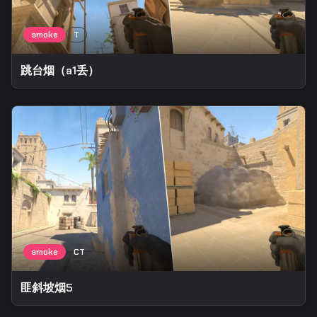
跳台烟（a1丢）
匪斜坡烟5