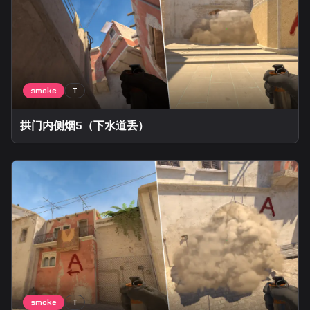
拱门内侧烟5（下水道丢）