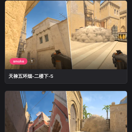
天禄五环烟-二楼下-5