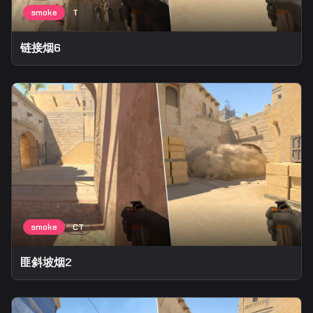
链接烟6
匪斜坡烟2