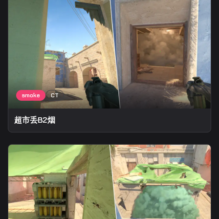
超市丢B2烟