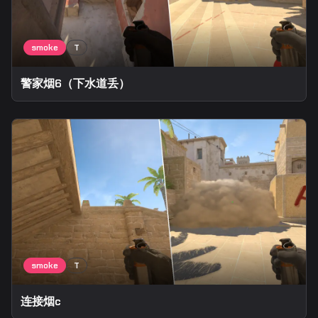
警家烟6（下水道丢）
连接烟c