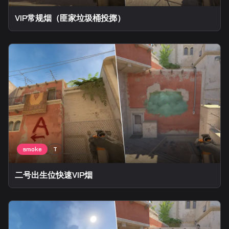
VIP常规烟（匪家垃圾桶投掷）
二号出生位快速VIP烟