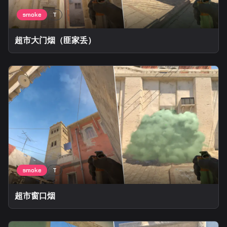
超市大门烟（匪家丢）
超市窗口烟