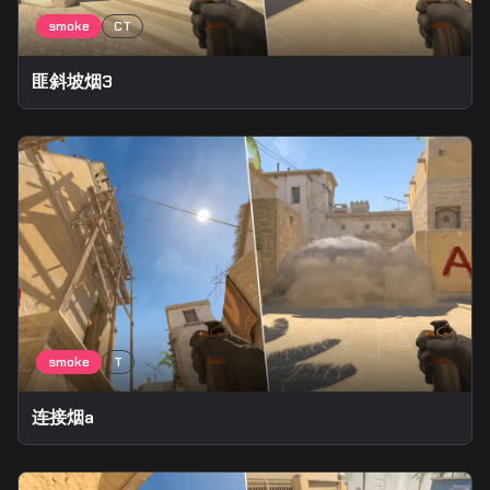
匪斜坡烟3
连接烟a