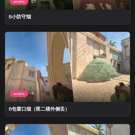
B小防守烟
B包窗口烟（匪二楼外侧丢）