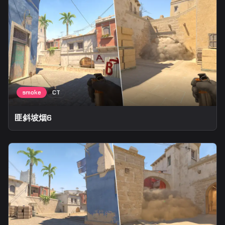
匪斜坡烟6