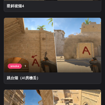
匪斜坡烟4
跳台烟（A1房檐丢）