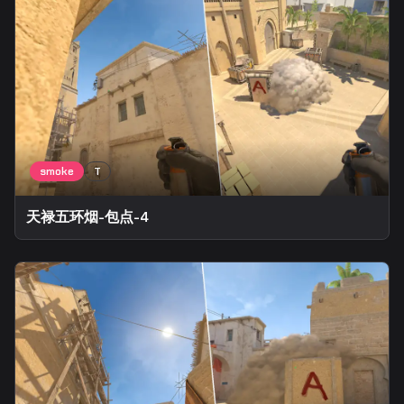
天禄五环烟-包点-4