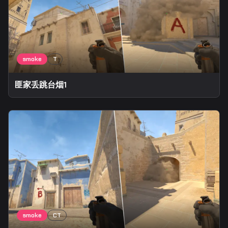
匪家丢跳台烟1