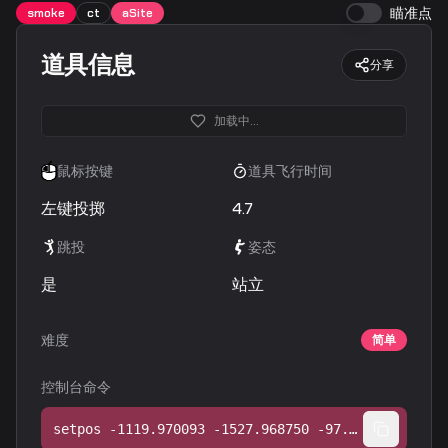
瞄准点
smoke
ct
aSite
道具信息
分享
加载中...
鼠标按键
道具飞行时间
左键投掷
4.7
跳投
姿态
是
站立
难度
简单
控制台命令
setpos -1119.970093 -1527.968750 -97.189651;setang 6.679206 1.134451 0.000000