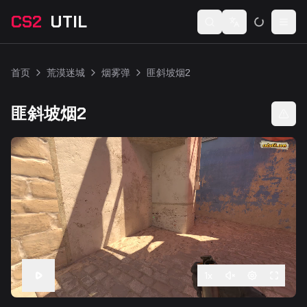
CS2
UTIL
Switch language
Togg
首页
荒漠迷城
烟雾弹
匪斜坡烟2
匪斜坡烟2
1
x