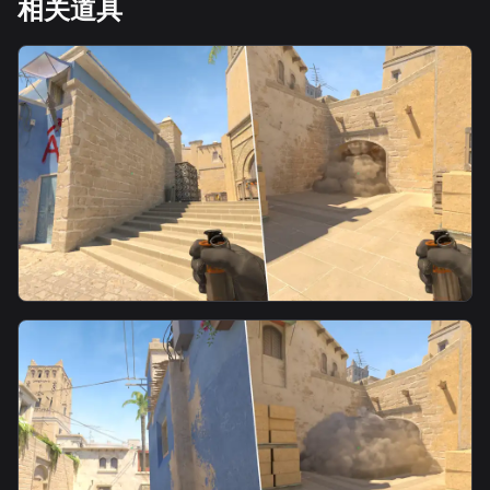
相关道具
smoke
匪斜坡烟3