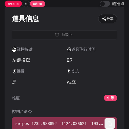
瞄准点
smoke
t
aSite
道具信息
分享
加载中...
鼠标按键
道具飞行时间
左键投掷
8.7
跳投
姿态
是
站立
难度
中等
控制台命令
setpos 1235.988892 -1124.036621 -193.136353;setang -56.479649 -165.822678 0.000000