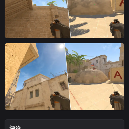
smoke
连接烟c
smoke
天禄五环烟-连接-2
评论