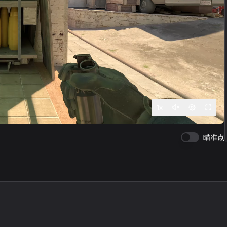
1
x
瞄准点