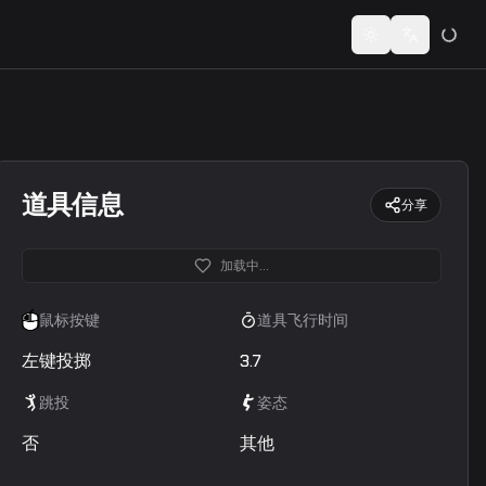
Toggle theme
Switch lan
道具信息
分享
加载中...
鼠标按键
道具飞行时间
左键投掷
3.7
跳投
姿态
否
其他