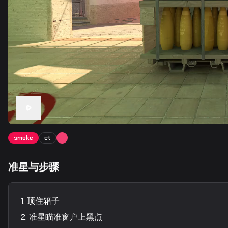
smoke
ct
准星与步骤
顶住箱子
准星瞄准窗户上黑点