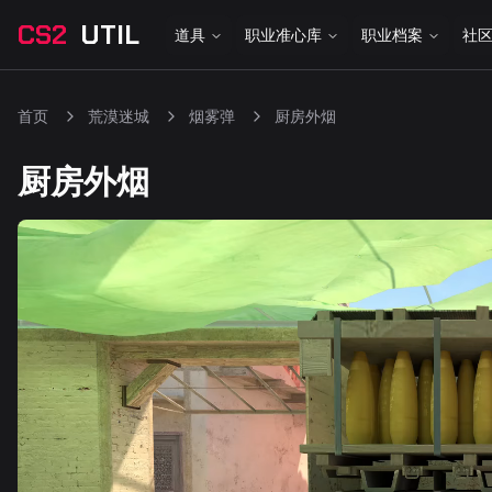
CS2
UTIL
道具
职业准心库
职业档案
社
首页
荒漠迷城
烟雾弹
厨房外烟
厨房外烟