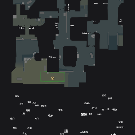
Blue
Long Corner
Upper Tunnels
Catwalk
Mid
Palm
Pit
Plant
Long Doors
Barrels
Side Pit
Right
Pit
Top Mid
Side
Mid
Outside Tunnels
Outside Long
Suicide
T Ramp
T Plat
T Spawn
狙位
狙位
沙袋
矮箱
死点
忍者位
油桶
狗洞
脚手架
A平台
A斜坡
一箱
卡车
二箱
高箱
大箱
警家
新箱
电梯位
沙地
B门
假门
蓝车
蓝车死点
狗位
白车
中路
凹槽
A小楼梯
白车死点
中门