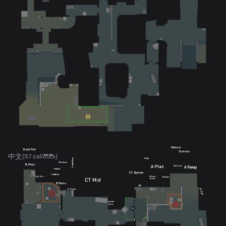
Goose
Back Plat
Barrels
中文
(
57
callouts)
Back Site
Ninja
Scaffolding
Window
B Plat
A Plat
A Ramp
Default
Default
CT Spawn
Double
Stack
Big Box
Short
Elevator
CT Mid
Boost
B Doors
Cross
A Short
A Car
B Boxes
B Car
Close Mid
Doors
A Long
Stairs
Closet
Low Tunnels
A Short
Mid Doors
Xbox