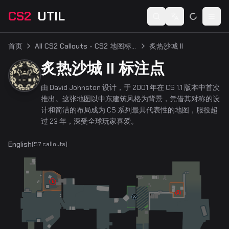
CS2
UTIL
Switch language
Togg
首页
All CS2 Callouts - CS2 地图标注点
炙热沙城 II
炙热沙城 II 标注点
由 David Johnston 设计，于 2001 年在 CS 1.1 版本中首次
推出。这张地图以中东建筑风格为背景，凭借其对称的设
计和简洁的布局成为 CS 系列最具代表性的地图，服役超
过 23 年，深受全球玩家喜爱。
English
(
57
callouts)