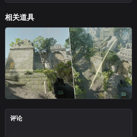
相关道具
flash
中路瞬爆闪2
评论