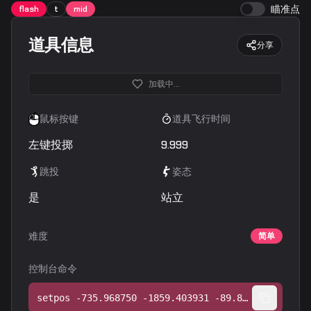
瞄准点
flash
t
mid
道具信息
分享
加载中...
鼠标按键
道具飞行时间
左键投掷
9.999
跳投
姿态
是
站立
难度
简单
控制台命令
setpos -735.968750 -1859.403931 -89.801575;setang -25.339020 93.646278 0.000000