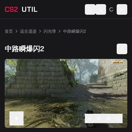
CS2
UTIL
Switch language
Togg
首页
远古遗迹
闪光弹
中路瞬爆闪2
中路瞬爆闪2
1
x