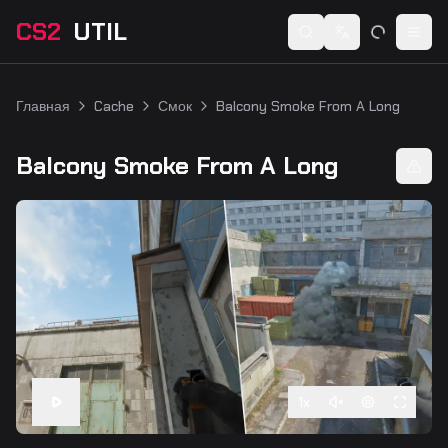
CS2
UTIL
Switch language
Togg
Главная
Cache
Смок
Balcony Smoke From A Long
Balcony Smoke From A Long
1
x