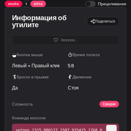
Прицеливание
smoke
t
aSite
Информация об
Поделиться
утилите
Загрузка...
Кнопка мыши
Время полета
Левый + Правый клик
5.6
Бросок в прыжке
Движение
Да
Стоя
Сложность
Средне
Команда консоли
setpos 1315.880127 1587.935425 1768.000000;setang -33.412891 -170.993866 0.000000