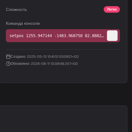
Сложность
Легко
Команда консоли
setpos 1255.947144 -1483.968750 82.888214;setang -4.088808 93.333824 0.000000
Создано
:
2025-05-13 10:41:51.555821+00
Обновлено
:
2026-06-11 10:08:49.257+00