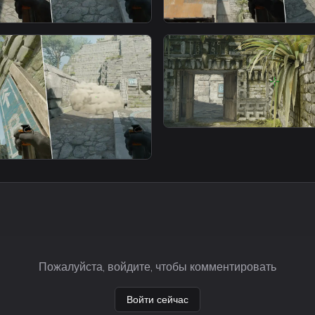
smoke
moke From Lane 1
B Long Smoke From La
smoke
B Long [Smoke]
moke From Ruins 3
Пожалуйста, войдите, чтобы комментировать
Войти сейчас