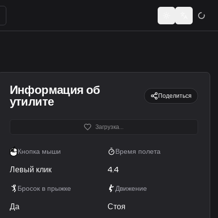
ьзователей или кодов шеринга...
Toggle theme
Switch lan
Информация об
Поделиться
утилите
Загрузка...
Кнопка мыши
Время полета
Левый клик
4.4
Бросок в прыжке
Движение
Да
Стоя