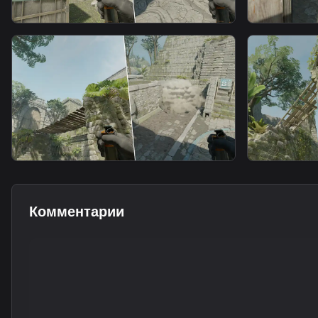
smoke
smoke
B Long Smoke From Ruins 2
B Long S
smoke
smoke
B Long Smoke From T Spawn
B Long S
Комментарии