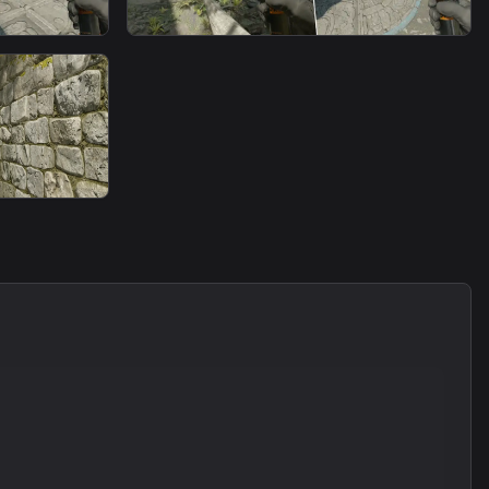
smoke
ne 3
B Long Smoke From Ruins 4