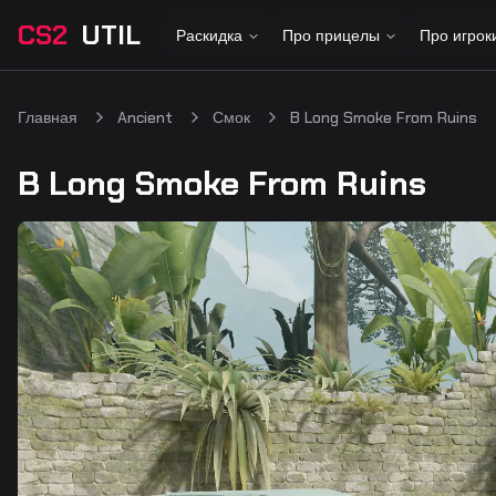
CS2
UTIL
Раскидка
Про прицелы
Про игрок
Главная
Ancient
Смок
B Long Smoke From Ruins
B Long Smoke From Ruins