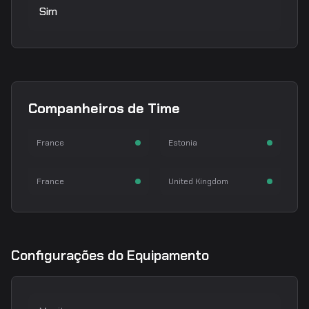
Sim
ZywOo
ropz
Companheiros de Time
Mathieu Herbaut
Robin Kool
apEX
mezii
AWPer
Lurker
France
Estonia
Dan Madesclaire
William Merriman
Rifler
Rifler
France
United Kingdom
Configurações do Equipamento