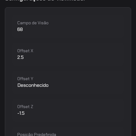
Campo de Visão
68
Offset X
2.5
Offset Y
Desconhecido
Offset Z
-1.5
Posição Predefinida