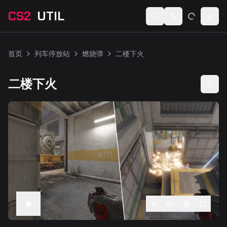
CS2
UTIL
Switch language
Togg
首页
列车停放站
燃烧弹
二楼下火
二楼下火
1
x