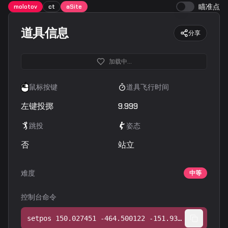
瞄准点
molotov
ct
aSite
道具信息
分享
加载中...
鼠标按键
道具飞行时间
左键投掷
9.999
跳投
姿态
否
站立
难度
中等
控制台命令
setpos 150.027451 -464.500122 -151.932083;setang 2.667469 42.561531 0.000000