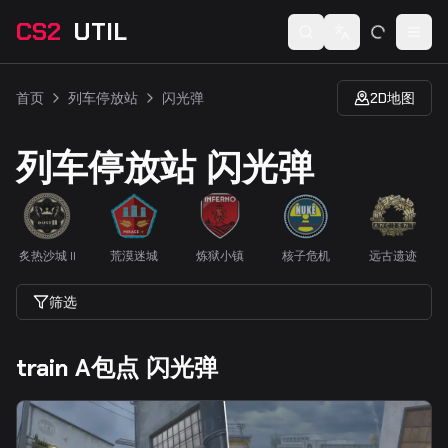
CS2
UTIL
Switch language
Togg
首页
列车停放站
闪光弹
2D地图
列车停放站 闪光弹
炙热沙城 II
荒漠迷城
炼狱小镇
核子危机
远古遗迹
筛选
train A包点 闪光弹