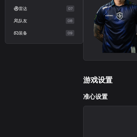
雷达
07
队友
08
装备
09
游戏设置
准心设置