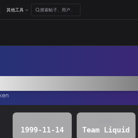
区
其他工具
搜索帖子、用户或分享码...
zz
ken
出生日期
当前战队
1999-11-14
Team Liquid