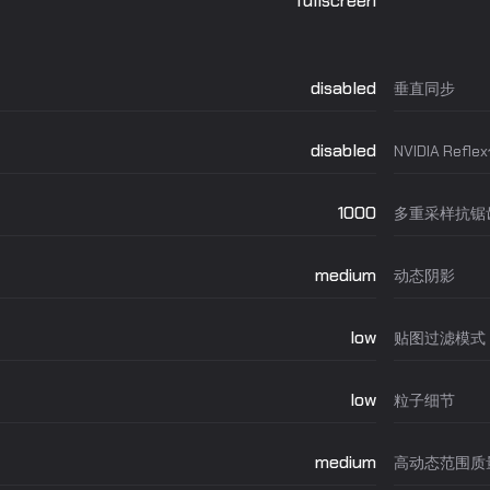
fullscreen
disabled
垂直同步
disabled
NVIDIA Refl
1000
多重采样抗锯
medium
动态阴影
low
贴图过滤模式
low
粒子细节
medium
高动态范围质