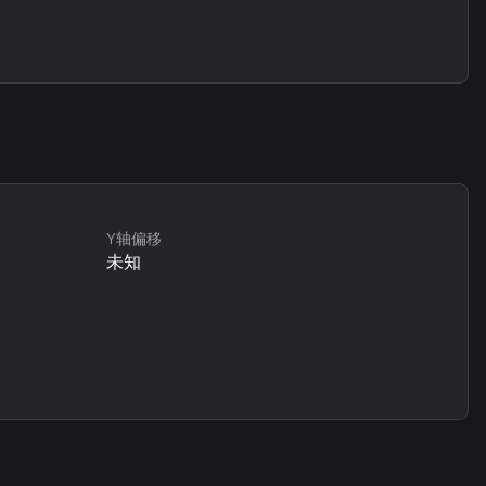
Y轴偏移
未知