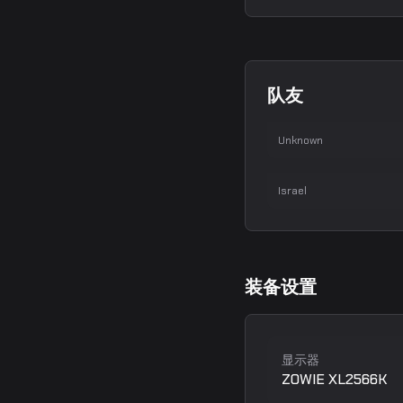
malbsMd
队友
Mario Samayoa
Nertz
步
Unknown
Guy Iluz
步
Israel
装备设置
显示器
ZOWIE XL2566K