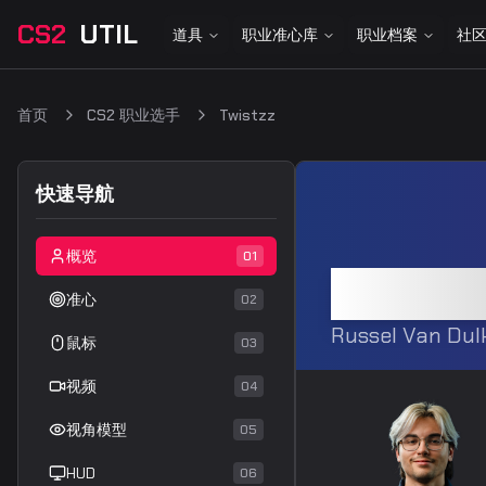
CS2
UTIL
道具
职业准心库
职业档案
社
首页
CS2 职业选手
Twistzz
快速导航
概览
01
Twist
准心
02
Russel Van Dul
鼠标
03
视频
04
视角模型
05
HUD
06