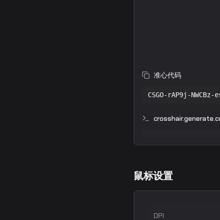
准心代码
CSGO-rAP9j-NWCBz-e
crosshair.generate.co
鼠标设置
DPI