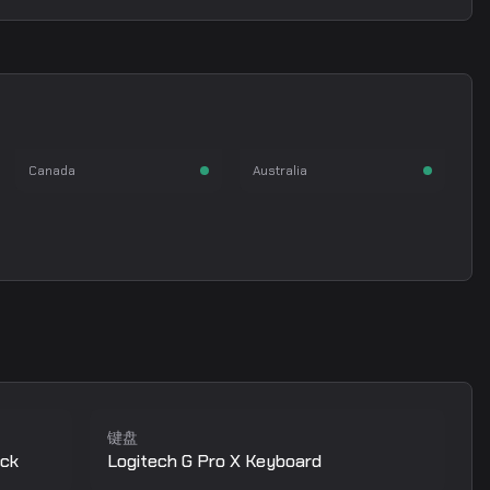
NAF
jks
Keith Markovic
Justin Savage
步枪手
步枪手
Canada
Australia
键盘
ack
Logitech G Pro X Keyboard