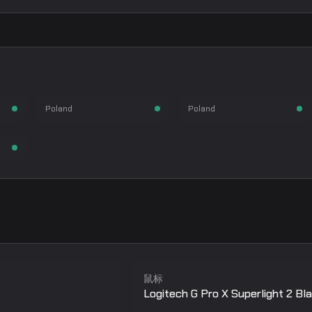
siuhy
ultimate
Kamil Szkaradek
Roland Tomkowiak
枪手
指挥
狙击手
Poland
Poland
枪手
鼠标
Logitech G Pro X Superlight 2 Bl