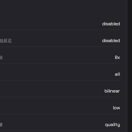
disabled
disabled
ex低延迟
8x
齿
all
bilinear
low
quality
量