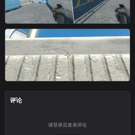
smoke
更衣室窗口烟-从外场丢
smoke
Lockers [Smoke]
评论
请登录后发表评论