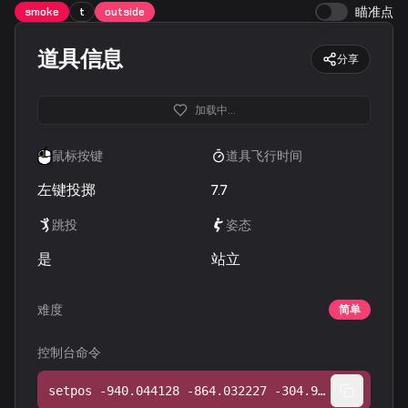
瞄准点
smoke
t
outside
道具信息
分享
加载中...
鼠标按键
道具飞行时间
左键投掷
7.7
跳投
姿态
是
站立
难度
简单
控制台命令
setpos -940.044128 -864.032227 -304.968750;setang -38.609940 1.175804 0.000000