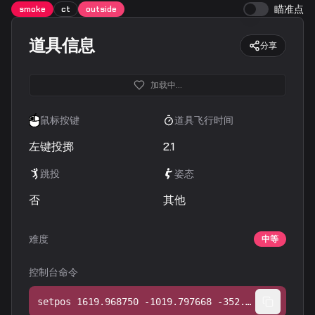
瞄准点
smoke
ct
outside
道具信息
分享
加载中...
鼠标按键
道具飞行时间
左键投掷
2.1
跳投
姿态
否
其他
难度
中等
控制台命令
setpos 1619.968750 -1019.797668 -352.128754;setang -0.522466 -133.888519 0.000000