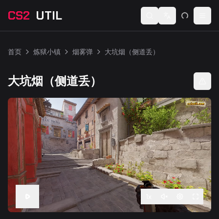
CS2
UTIL
Switch language
Togg
首页
炼狱小镇
烟雾弹
大坑烟（侧道丢）
大坑烟（侧道丢）
1
x