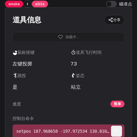
瞄准点
smoke
t
aSite
道具信息
分享
加载中...
鼠标按键
道具飞行时间
左键投掷
7.3
跳投
姿态
是
站立
难度
简单
控制台命令
setpos 187.968658 -197.972534 130.810333;setang -24.525549 1.943915 0.000000