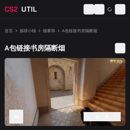
CS2
UTIL
Switch language
Togg
首页
炼狱小镇
烟雾弹
A包链接书房隔断烟
A包链接书房隔断烟
1
x