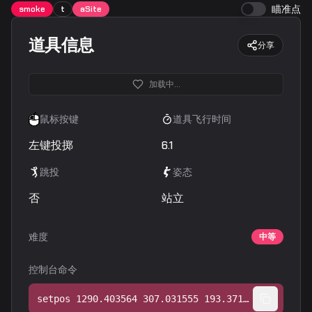
瞄准点
smoke
t
aSite
道具信息
分享
加载中...
鼠标按键
道具飞行时间
左键投掷
6.1
跳投
姿态
否
站立
难度
中等
控制台命令
setpos 1290.403564 307.031555 193.371246;setang -44.814632 21.080427 0.000000