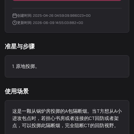
创建时间
:
2025-04-26 04:59:09.986023+00
更新时间
:
2026-06-09 14:55:03.882+00
准星与步骤
原地投掷。
使用场景
这是一颗从锅炉房投掷的A包隔断烟。当T方想从A小
进攻包点时，若担心书房或者连接的CT回防或者架
点，可以投掷此隔断烟，完全阻断CT的回防视野。