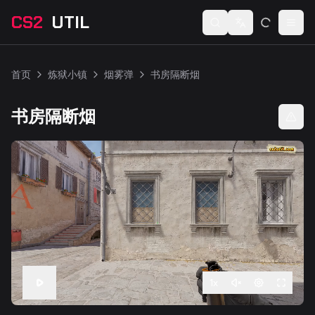
CS2
UTIL
Switch language
Togg
首页
炼狱小镇
烟雾弹
书房隔断烟
书房隔断烟
1
x