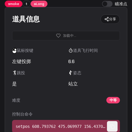
瞄准点
smoke
t
aLong
道具信息
分享
加载中...
鼠标按键
道具飞行时间
左键投掷
6.6
跳投
姿态
是
站立
难度
中等
控制台命令
setpos 608.793762 475.069977 156.437073;setang -19.585604 15.745056 0.000000