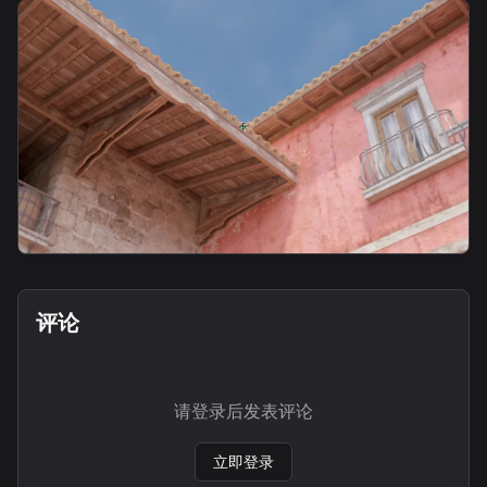
smoke
警2号身位faze烟2
smoke
Smoke from CT to Bottom Mid
评论
请登录后发表评论
立即登录