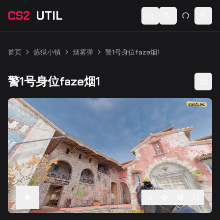
CS2
UTIL
Switch language
Togg
首页
炼狱小镇
烟雾弹
警1号身位faze烟1
警1号身位faze烟1
1
x