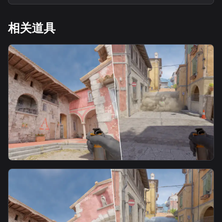
相关道具
smoke
警4号身位faze烟4