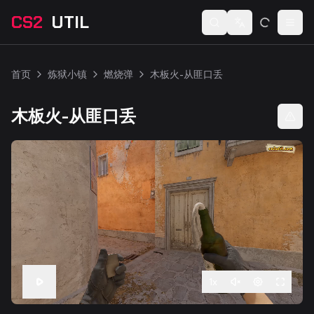
CS2
UTIL
Switch language
Togg
首页
炼狱小镇
燃烧弹
木板火-从匪口丢
木板火-从匪口丢
1
x