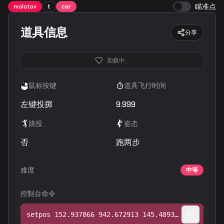
瞄准点
molotov
t
car
道具信息
分享
加载中...
鼠标按键
道具飞行时间
左键投掷
9.999
跳投
姿态
否
跑两步
难度
中等
控制台命令
setpos 152.937866 942.672913 145.489395;setang -12.759975 86.830048 0.000000