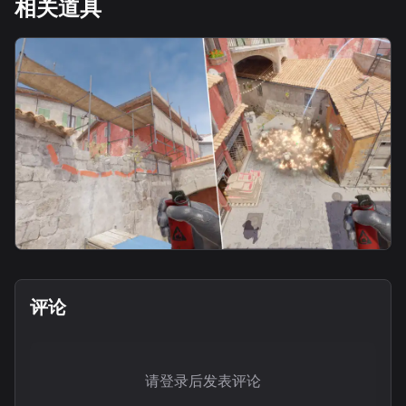
相关道具
molotov
木板火2-从一箱丢
评论
请登录后发表评论