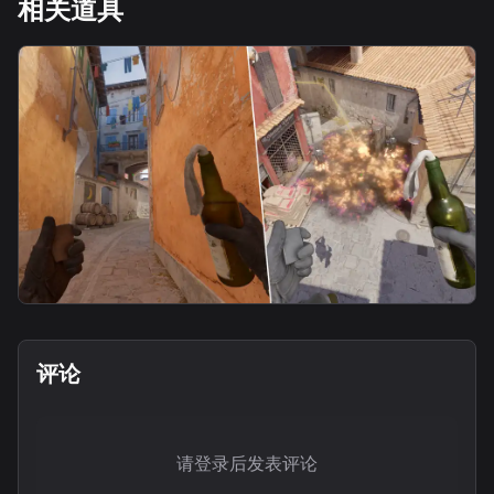
相关道具
molotov
木板火-从匪口丢
评论
请登录后发表评论