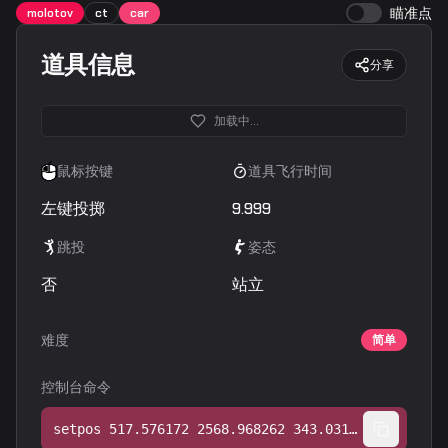
瞄准点
molotov
ct
car
道具信息
分享
加载中...
鼠标按键
道具飞行时间
左键投掷
9.999
跳投
姿态
否
站立
难度
简单
控制台命令
setpos 517.576172 2568.968262 343.031250;setang -15.900177 -135.296844 0.000000