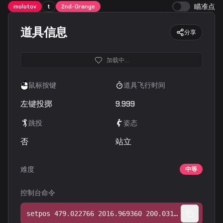
瞄准点
molotov
t
2nd-Orange
道具信息
分享
加载中...
鼠标按键
道具飞行时间
左键投掷
9.999
跳投
姿态
否
站立
难度
中等
控制台命令
setpos 479.022766 2016.969360 200.031204;setang -36.184586 134.370056 0.000000