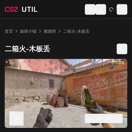
CS2
UTIL
Switch language
Togg
首页
炼狱小镇
燃烧弹
二箱火-木板丢
二箱火-木板丢
1
x