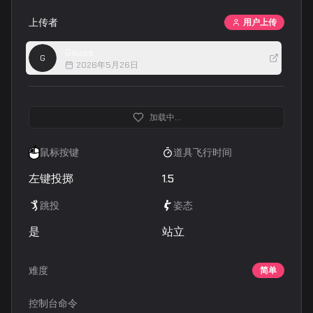
上传者
用户上传
Gauss
G
2026年5月26日
加载中...
鼠标按键
道具飞行时间
左键投掷
1.5
跳投
姿态
是
站立
难度
简单
控制台命令