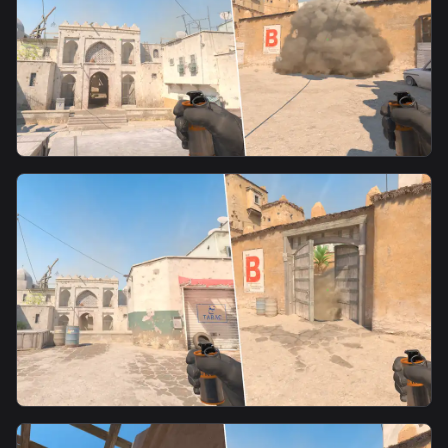
smoke
匪家平台丢B门瀑布烟
smoke