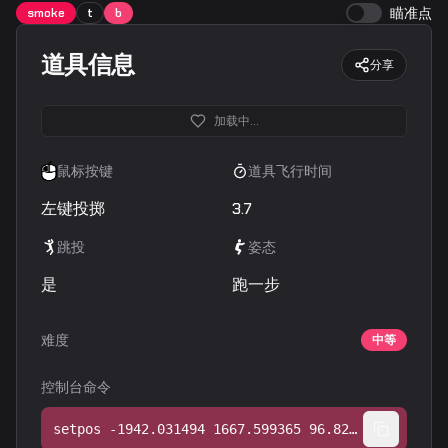
瞄准点
smoke
t
b
道具信息
分享
加载中...
鼠标按键
道具飞行时间
左键投掷
3.7
跳投
姿态
是
跑一步
难度
中等
控制台命令
setpos -1942.031494 1667.599365 96.825851;setang -0.631999 149.628586 0.000000