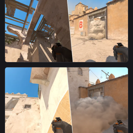
Niko最速B门烟
smoke
B2层给B门外侧慢烟