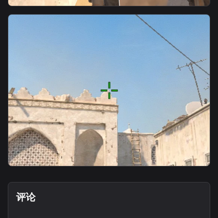
smoke
后花园给B门烟
smoke
B door smoke
评论