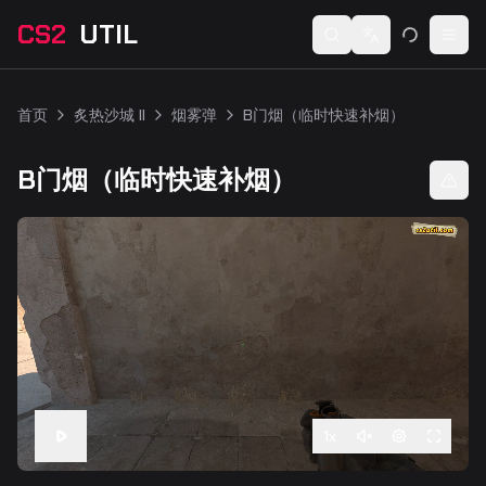
CS2
UTIL
Switch language
Togg
首页
炙热沙城 II
烟雾弹
B门烟（临时快速补烟）
B门烟（临时快速补烟）
1
x