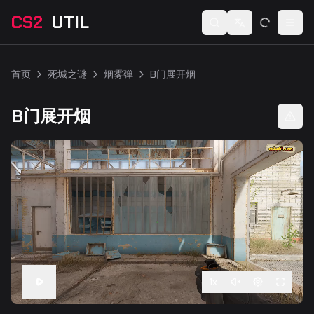
CS2
UTIL
Switch language
Togg
首页
死城之谜
烟雾弹
B门展开烟
B门展开烟
1
x