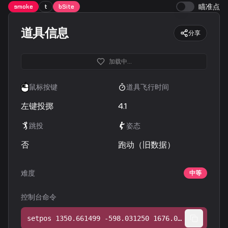
瞄准点
smoke
t
bSite
道具信息
分享
加载中...
鼠标按键
道具飞行时间
左键投掷
4.1
跳投
姿态
否
跑动（旧数据）
难度
中等
控制台命令
setpos 1350.661499 -598.031250 1676.000366;setang -23.265512 -136.286316 0.000000