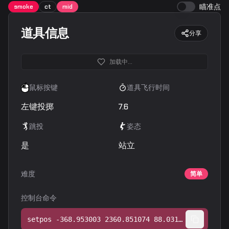
瞄准点
smoke
ct
mid
道具信息
分享
加载中...
鼠标按键
道具飞行时间
左键投掷
7.6
跳投
姿态
是
站立
难度
简单
控制台命令
setpos -368.953003 2360.851074 88.031395;setang -31.597397 -82.396126 0.000000