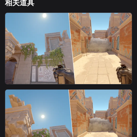
相关道具
smoke
警3号位匪中路烟3