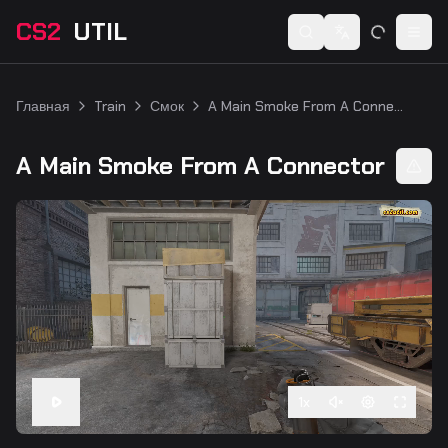
CS2
UTIL
Switch language
Togg
Главная
Train
Смок
A Main Smoke From A Connector
A Main Smoke From A Connector
1
x