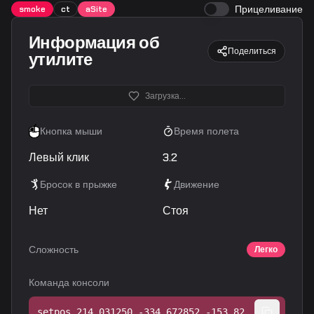
Прицеливание
smoke
ct
aSite
Информация об
Поделиться
утилите
Загрузка...
Кнопка мыши
Время полета
Левый клик
3.2
Бросок в прыжке
Движение
Нет
Стоя
Сложность
Легко
Команда консоли
setpos 214.031250 -334.672852 -153.828964;setang -17.214823 130.812927 0.000000