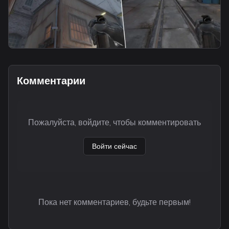
smoke
A Main Smoke From CT Spawn
Комментарии
Пожалуйста, войдите, чтобы комментировать
Войти сейчас
Пока нет комментариев, будьте первым!