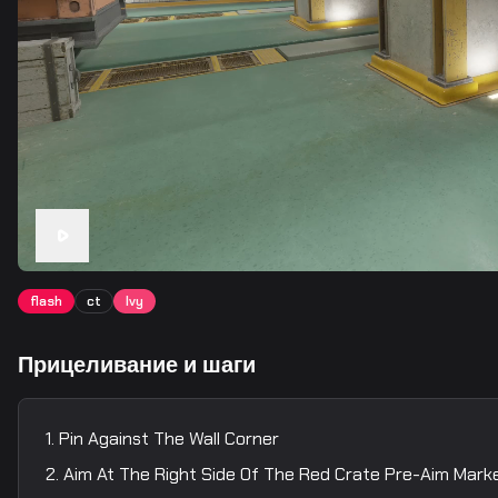
flash
ct
lvy
Прицеливание и шаги
Pin Against The Wall Corner
Aim At The Right Side Of The Red Crate Pre-Aim Mark