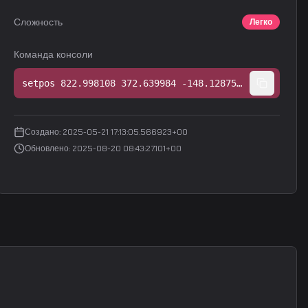
Сложность
Легко
Команда консоли
setpos 822.998108 372.639984 -148.128754;setang 13.569661 48.196407 0.000000
Создано
:
2025-05-21 17:13:05.566923+00
Обновлено
:
2025-08-20 08:43:27.101+00