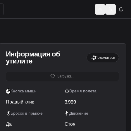
ьзователей или кодов шеринга...
Toggle theme
Switch lan
Информация об
Поделиться
утилите
Загрузка...
Кнопка мыши
Время полета
Правый клик
9.999
Бросок в прыжке
Движение
Да
Стоя