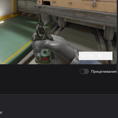
1
x
Прицеливание
er