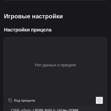
Игровые настройки
Настройки прицела
Нет данных о прицеле
Код прицела
CSGO-xfyxs-LRDXN-RnhLU-z4imw-OtNAK