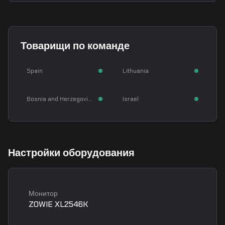
SunPayus
tAk
Товарищи по команде
Alvaro Garcia
Villius Keserauskas
huNter
HeavyGod
AWPer
Rifler
Spain
Lithuania
Nemanja Kovač
Nikita Martynenko
Rifler
Rifler
Bosnia and Herzegovina
Israel
Настройки оборудования
Монитор
ZOWIE XL2546K