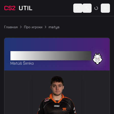
CS2
UTIL
Switch language
Togg
Главная
Про игроки
matys
matys
Matúš Šimko