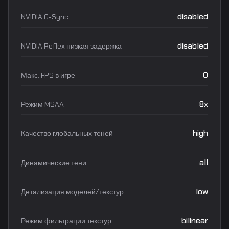
disabled
NVIDIA G-Sync
disabled
NVIDIA Reflex низкая задержка
0
Макс. FPS в игре
8x
Режим MSAA
high
Качество глобальных теней
all
Динамические тени
low
Детализация моделей/текстур
bilinear
Режим фильтрации текстур