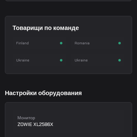
Aleksib
iM
Товарищи по команде
Aleksi Virolainen
Ivan Mihai
w0nderful
b1t
IGL
Rifler
Finland
Romania
Ihor Zhdanov
Valerii Vakhovskyi
AWPer
Lurker
Ukraine
Ukraine
Настройки оборудования
Монитор
ZOWIE XL2586X