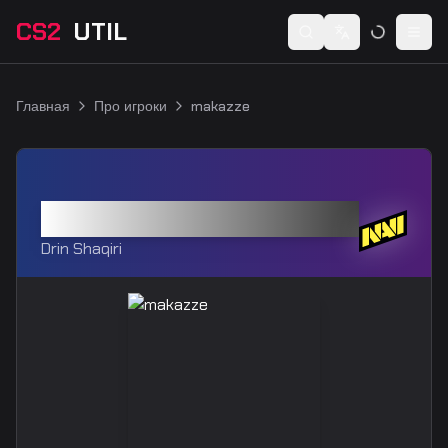
CS2
UTIL
Switch language
Togg
Главная
Про игроки
makazze
makazze
Drin Shaqiri