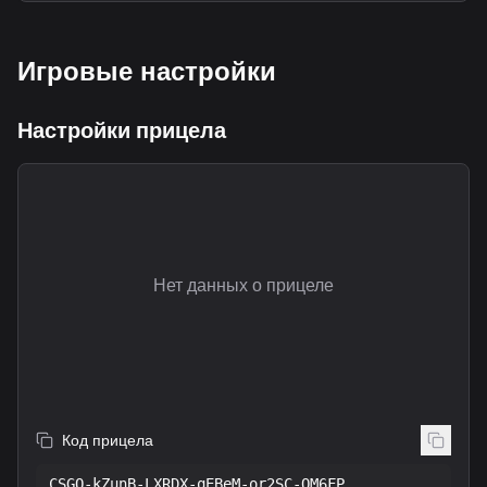
Игровые настройки
Настройки прицела
Нет данных о прицеле
Код прицела
CSGO-kZunB-LXRDX-qEBeM-or2SC-OM6FP