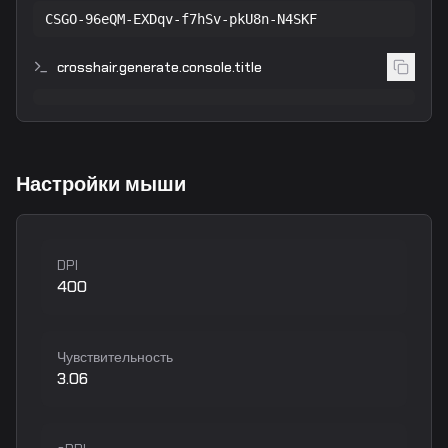
CSGO-96eQM-EXDqv-f7hSv-pkU8n-N4SKF
crosshair.generate.console.title
Настройки мыши
DPI
400
Чувствительность
3.06