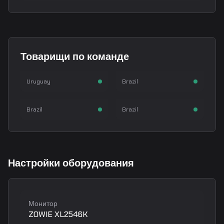
dgt
biguzera
Товарищи по команде
Franco Garcia
Rodrigo Bittencourt
nqz
snow
Rifler
Rifler
Uruguay
Brazil
Lucas Soares
João Vinicius
AWPer
Rifler
Brazil
Brazil
Настройки оборудования
Монитор
ZOWIE XL2546K