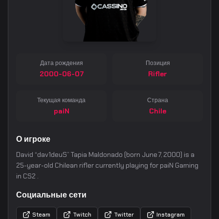
Дата рождения
Позиция
2000-06-07
Rifler
Текущая команда
Страна
paiN
Chile
О игроке
David “dav1deuS” Tapia Maldonado (born June 7, 2000) is a
25-year-old Chilean rifler currently playing for paiN Gaming
in CS2 .
Социальные сети
Steam
Twitch
Twitter
Instagram