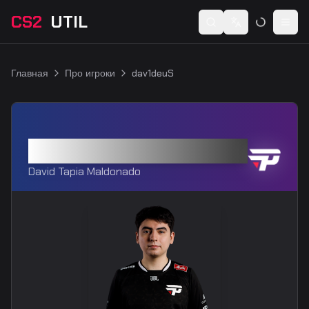
CS2
UTIL
Switch language
Togg
Главная
Про игроки
dav1deuS
dav1deuS
David Tapia Maldonado