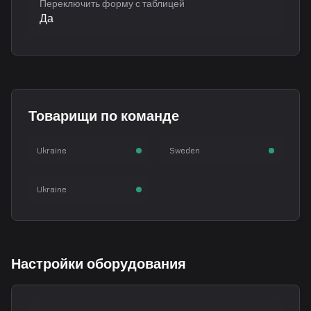
Переключить форму с таблицей
Да
fear
KRIMZ
Товарищи по команде
Rodion Smyk
Freddy Johansson
jambo
Rifler
Rifler
Ukraine
Sweden
Dmytro Semera
AWPer
Ukraine
Настройки оборудования