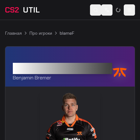
CS2
UTIL
Switch language
Togg
Главная
Про игроки
blameF
blameF
Benjamin Bremer