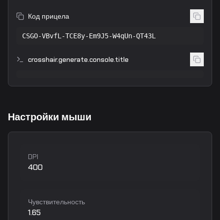
Код прицела
CSGO-VBvfL-TCE8y-Em9J5-W4qUn-QT43L
crosshair.generate.console.title
Настройки мыши
DPI
400
Чувствительность
1.65