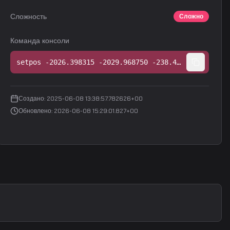
Сложность
Сложно
Команда консоли
setpos -2026.398315 -2029.968750 -238.452606;setang -20.569023 84.221909 0.000000
Создано
:
2025-06-08 13:38:57.782626+00
Обновлено
:
2026-06-08 15:29:01.827+00