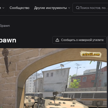
и
Сообщество
Другие инструменты
Поиск постов, пол
 Spawn
Spawn
Сообщить о неверной утилите