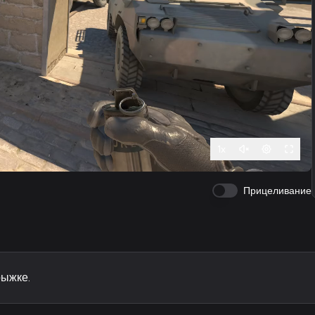
1
x
Прицеливание
рыжке.