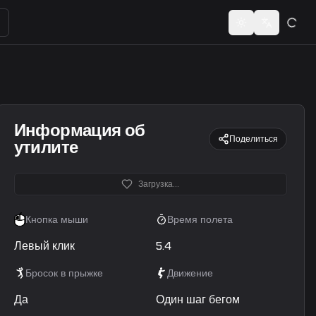
ьзователей или кодов шеринга...
Toggle theme
Switch lan
Информация об
Поделиться
утилите
Загрузка...
Кнопка мыши
Время полета
Левый клик
5.4
Бросок в прыжке
Движение
Да
Один шаг бегом