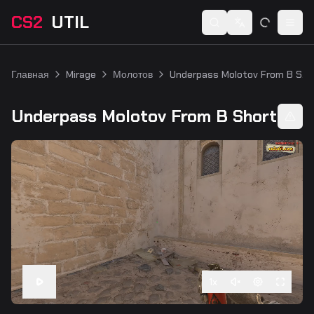
CS2
UTIL
Switch language
Togg
Главная
Mirage
Молотов
Underpass Molotov From B Short
Underpass Molotov From B Short
1
x