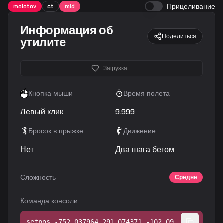
Прицеливание
molotov
ct
mid
Информация об
Поделиться
утилите
Загрузка...
Кнопка мыши
Время полета
Левый клик
9.999
Бросок в прыжке
Движение
Нет
Два шага бегом
Сложность
Средне
Команда консоли
setpos -752.037964 291.074371 -102.090073;setang -3.520166 -101.847176 0.000000