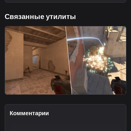
Связанные утилиты
molotov
Umderpass Molotov From Mid Window
Комментарии