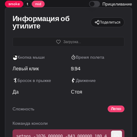
Прицеливание
smoke
t
mid
Информация об
Поделиться
утилите
Загрузка...
Кнопка мыши
Время полета
Левый клик
9.94
Бросок в прыжке
Движение
Да
Стоя
Сложность
Легко
Команда консоли
setpos -1076.000000 -843.000000 180.476974;setang -41.409504 76.764160 0.000000