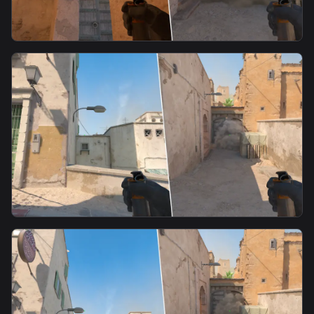
smoke
Mid doors smoke from lower tunnels
smoke
T-A-Fast Mid Smoke-4