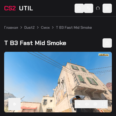
CS2
UTIL
Switch language
Togg
Главная
Dust2
Смок
T B3 Fast Mid Smoke
T B3 Fast Mid Smoke
1
x