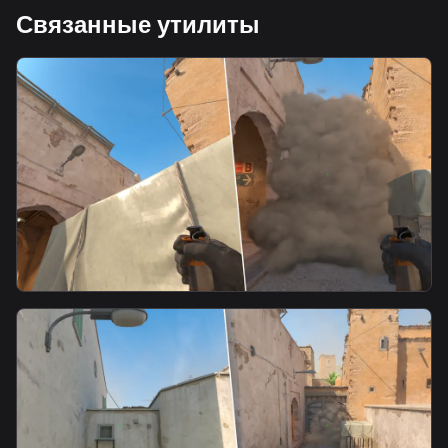
Связанные утилиты
smoke
Xbox to mid door waterfall smoke