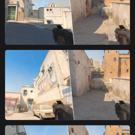
smoke
Mid Doors Smoke From T Spawn1
smoke