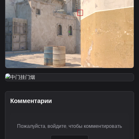
中门挂门烟
smoke
匪口不漏身位中门满封烟
smoke
中门挂门烟
Комментарии
Пожалуйста, войдите, чтобы комментировать