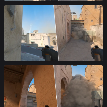
smoke
T-A Fast Mid Smoke-1
smoke
Mid door smoke from T spawn