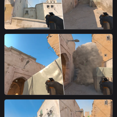
smoke
T-A-Fast Mid Smoke-3
smoke
Mid doors waterfall smoke from xbox