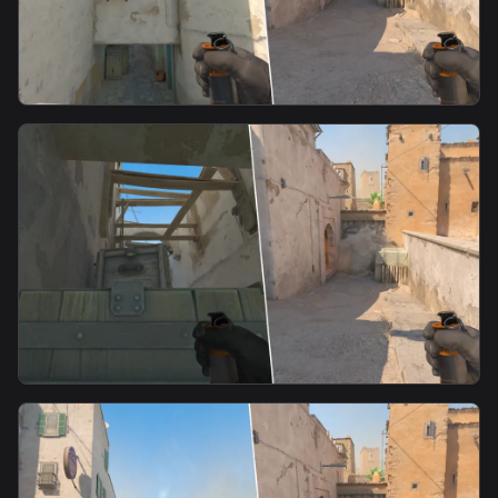
smoke
Mid Doors Smoke From T Spawn2
smoke
Mid Doors From Suicide