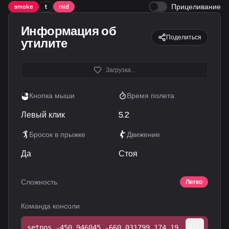
Прицеливание
smoke
t
mid
Информация об
Поделиться
утилите
Загрузка...
Кнопка мыши
Время полета
Левый клик
5.2
Бросок в прыжке
Движение
Да
Стоя
Сложность
Легко
Команда консоли
setpos -450.946045 -660.031799 174.192963;setang -10.036697 88.912354 0.000000