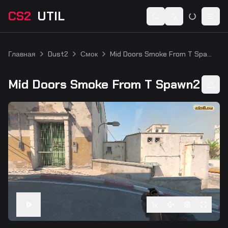
CS2
UTIL
Switch language
Togg
Главная
Dust2
Смок
Mid Doors Smoke From T Spawn2
Mid Doors Smoke From T Spawn2
1
x