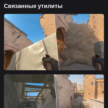
Связанные утилиты
smoke
Xbox to mid door waterfall smoke