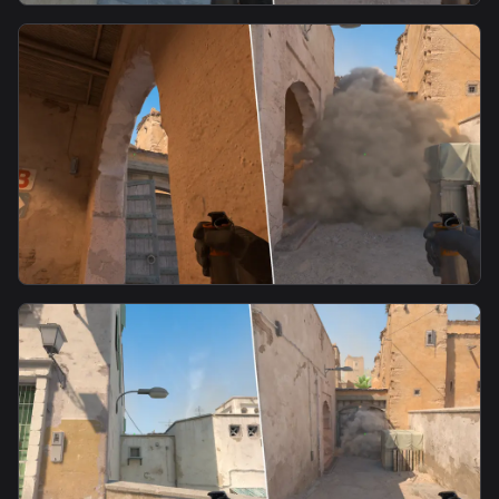
smoke
Mid door smoke from T spawn
smoke
Mid doors smoke from lower tunnels