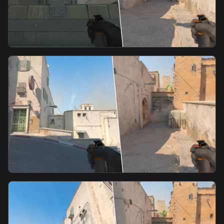
smoke
Mid Doors From Suicide
smoke
Mid Doors Smoke From T Spawn1