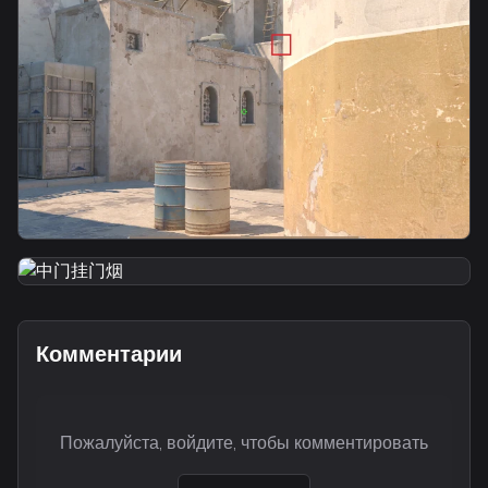
中门挂门烟
smoke
匪口不漏身位中门满封烟
smoke
中门挂门烟
Комментарии
Пожалуйста, войдите, чтобы комментировать