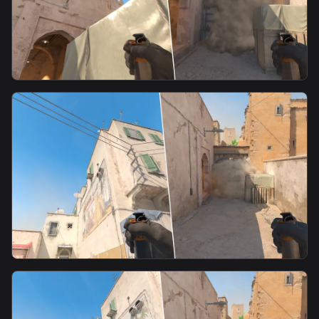
smoke
Mid doors waterfall smoke from xbox
smoke
T B3 Fast Mid Smoke