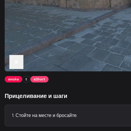
smoke
t
aShort
Прицеливание и шаги
Стойте на месте и бросайте.