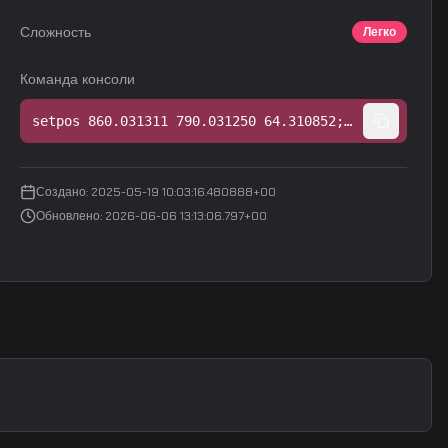
Сложность
Легко
Команда консоли
setpos 860.031311 790.031250 64.310852;setang -43.376190 120.706924 0.000000
Создано
:
2025-05-19 10:03:16.480888+00
Обновлено
:
2026-06-06 13:13:06.797+00