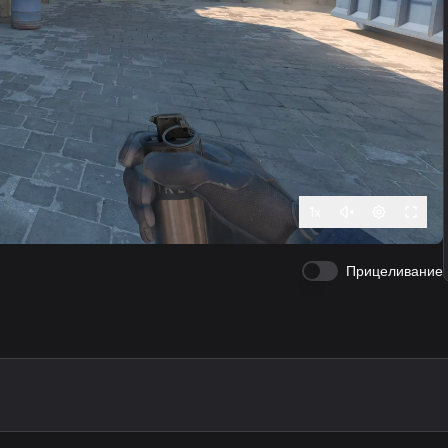
1
x
Прицеливание