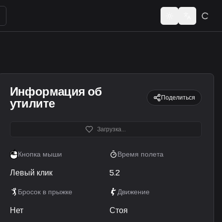
ьзователей или кодов шеринга...
Toggle theme
Switch lan
Информация об
Поделиться
утилите
Загрузка...
Кнопка мыши
Время полета
Левый клик
5.2
Бросок в прыжке
Движение
Нет
Стоя