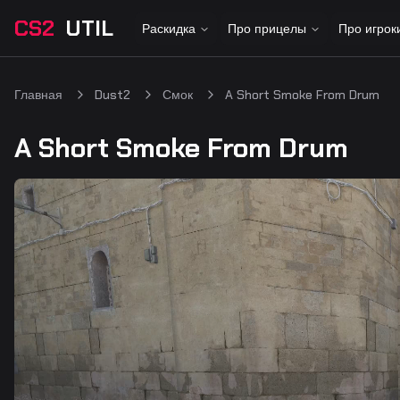
CS2
UTIL
Раскидка
Про прицелы
Про игрок
Главная
Dust2
Смок
A Short Smoke From Drum
A Short Smoke From Drum