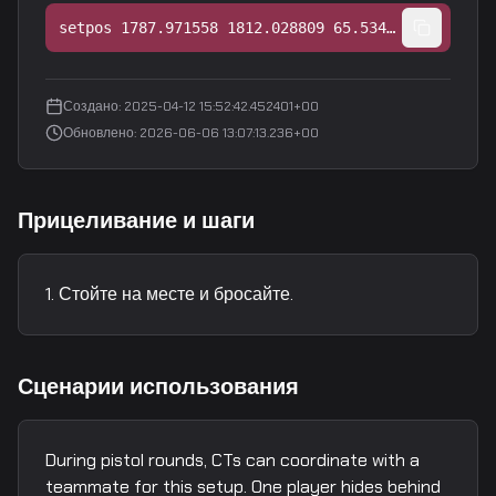
setpos 1787.971558 1812.028809 65.534233;setang 28.610926 127.318024 0.000000
Создано
:
2025-04-12 15:52:42.452401+00
Обновлено
:
2026-06-06 13:07:13.236+00
Прицеливание и шаги
Стойте на месте и бросайте.
Сценарии использования
During pistol rounds, CTs can coordinate with a
teammate for this setup. One player hides behind