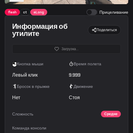
Прицеливание
flash
ct
aLong
Информация об
Поделиться
утилите
Загрузка...
Кнопка мыши
Время полета
Левый клик
9.999
Бросок в прыжке
Движение
Нет
Стоя
Сложность
Средне
Команда консоли