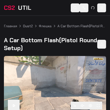
CS2
UTIL
Switch language
Togg
Главная
Dust2
Флешка
A Car Bottom Flash(Pistol Round Setup)
A Car Bottom Flash(Pistol Round
Setup)
1
x