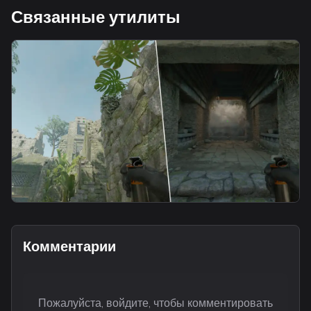
Связанные утилиты
smoke
A Short Smoke From Split
Комментарии
Пожалуйста, войдите, чтобы комментировать