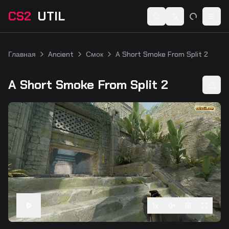
CS2
UTIL
Switch language
Togg
Главная
Ancient
Смок
A Short Smoke From Split 2
A Short Smoke From Split 2
1
x