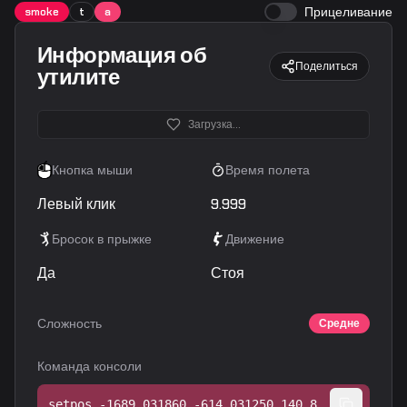
Прицеливание
smoke
t
a
Информация об
Поделиться
утилите
Загрузка...
Кнопка мыши
Время полета
Левый клик
9.999
Бросок в прыжке
Движение
Да
Стоя
Сложность
Средне
Команда консоли
setpos -1689.031860 -614.031250 140.871246;setang -80.547478 58.373489 0.000000