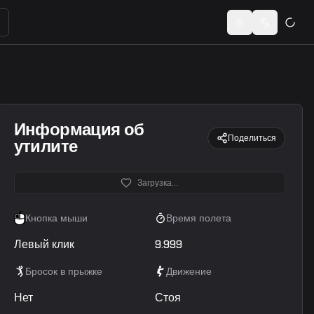
ьзователей или кодов шеринга...
Toggle theme
Switch lan
Информация об
Поделиться
утилите
Загрузка...
Кнопка мыши
Время полета
Левый клик
9.999
Бросок в прыжке
Движение
Нет
Стоя