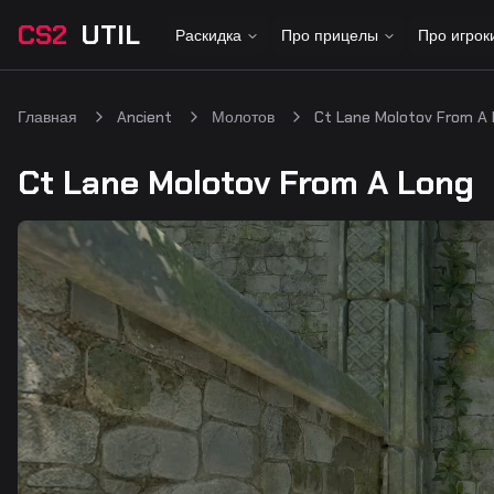
CS2
UTIL
Раскидка
Про прицелы
Про игрок
Главная
Ancient
Молотов
Ct Lane Molotov From A
Ct Lane Molotov From A Long