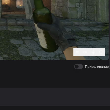
1
x
Прицеливание