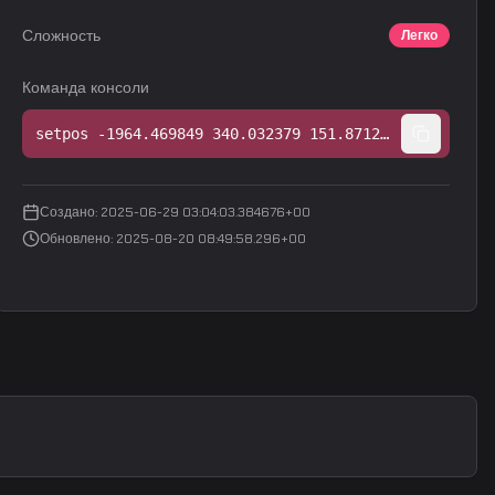
Сложность
Легко
Команда консоли
setpos -1964.469849 340.032379 151.871246;setang -16.252523 39.590050 0.000000
Создано
:
2025-06-29 03:04:03.384676+00
Обновлено
:
2025-08-20 08:49:58.296+00