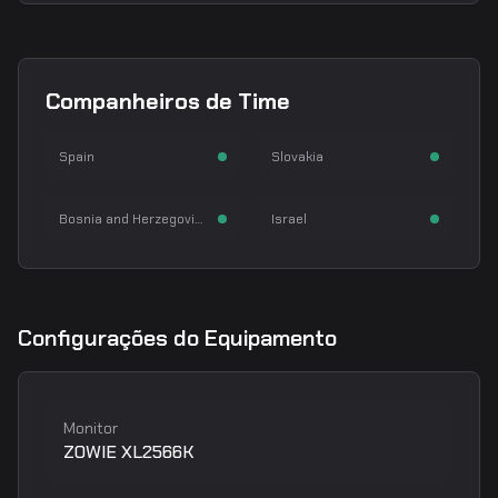
SunPayus
matys
Companheiros de Time
Alvaro Garcia
Matúš Šimko
huNter
HeavyGod
AWPer
Rifler
Spain
Slovakia
Nemanja Kovač
Nikita Martynenko
Rifler
Rifler
Bosnia and Herzegovina
Israel
Configurações do Equipamento
Monitor
ZOWIE XL2566K