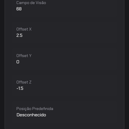
Campo de Visão
68
Offset X
2.5
Offset Y
0
Offset Z
-1.5
Posição Predefinida
Desconhecido