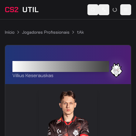
CS2
UTIL
Switch language
Togg
Início
Jogadores Profissionais
tAk
tAk
Villius Keserauskas