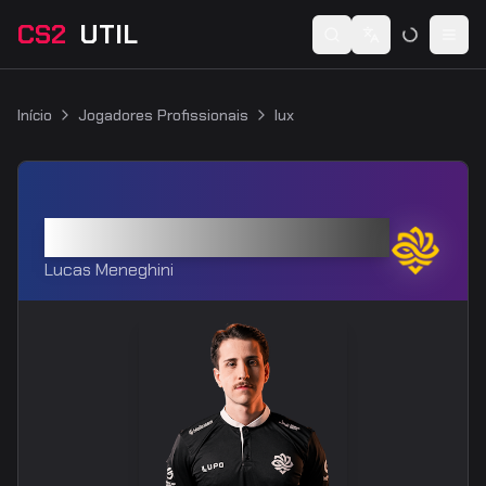
CS2
UTIL
Switch language
Togg
Início
Jogadores Profissionais
lux
lux
Lucas Meneghini