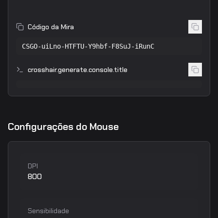
Código da Mira
CSGO-uiLno-HTFTU-Y9hbf-F8SuJ-iRunC
crosshair.generate.console.title
Configurações do Mouse
DPI
800
Sensibilidade