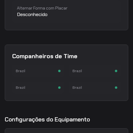
Alternar Forma com Placar
Desconhecido
dumau
latto
Companheiros de Time
Eduardo Wolkme
Bruno Rebelatto
Vinicius Pereira
saadzin
AWPer
Rifler
Brazil
Brazil
n1ssim
Guilherme Pacheco
Rifler
Rifler
Brazil
Brazil
Configurações do Equipamento