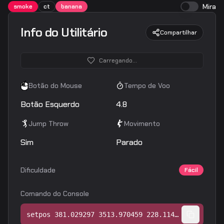
Mira
smoke
ct
banana
Info do Utilitário
Compartilhar
Carregando...
Botão do Mouse
Tempo de Voo
Botão Esquerdo
4.8
Jump Throw
Movimento
Sim
Parado
Dificuldade
Fácil
Comando do Console
setpos 381.029297 3513.970459 228.114304;setang -1.653204 -88.423454 0.000000