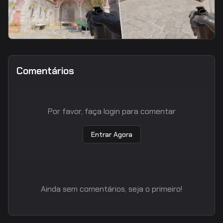
smoke
Half Wall Smoke From CT
Comentários
Por favor, faça login para comentar
Entrar Agora
Ainda sem comentários, seja o primeiro!