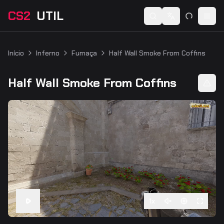
CS2
UTIL
Switch language
Togg
Início
Inferno
Fumaça
Half Wall Smoke From Coffins
Half Wall Smoke From Coffins
1
x