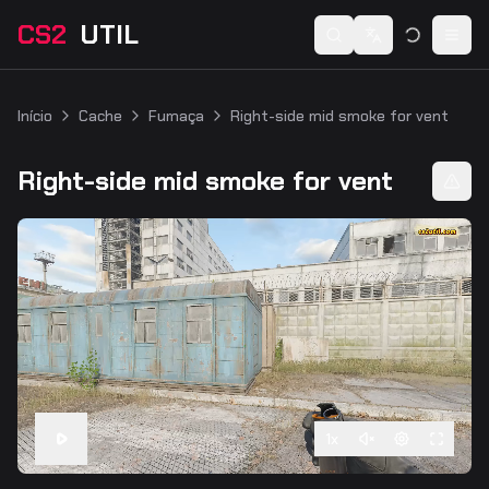
CS2
UTIL
Switch language
Togg
Início
Cache
Fumaça
Right-side mid smoke for vent
Right-side mid smoke for vent
1
x