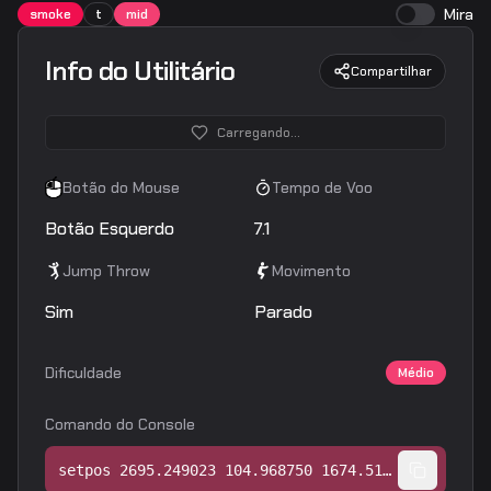
Mira
smoke
t
mid
Info do Utilitário
Compartilhar
Carregando...
Botão do Mouse
Tempo de Voo
Botão Esquerdo
7.1
Jump Throw
Movimento
Sim
Parado
Dificuldade
Médio
Comando do Console
setpos 2695.249023 104.968750 1674.515625;setang -13.492431 176.364365 0.000000