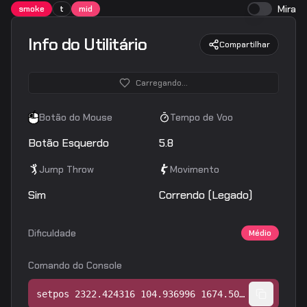
Mira
smoke
t
mid
Info do Utilitário
Compartilhar
Carregando...
Botão do Mouse
Tempo de Voo
Botão Esquerdo
5.8
Jump Throw
Movimento
Sim
Correndo (Legado)
Dificuldade
Médio
Comando do Console
setpos 2322.424316 104.936996 1674.500000;setang -22.677450 -178.193451 0.000000