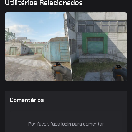
Utilitários Relacionados
smoke
Connector Smoke From T Spawn
Comentários
Por favor, faça login para comentar