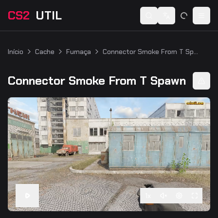
CS2
UTIL
Switch language
Togg
Início
Cache
Fumaça
Connector Smoke From T Spawn
Connector Smoke From T Spawn
1
x