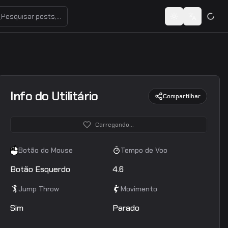
Pesquisar posts, usuários ou share codes...
Toggle theme
Switch lan
Info do Utilitário
Compartilhar
Carregando...
Botão do Mouse
Tempo de Voo
Botão Esquerdo
4.6
Jump Throw
Movimento
Sim
Parado