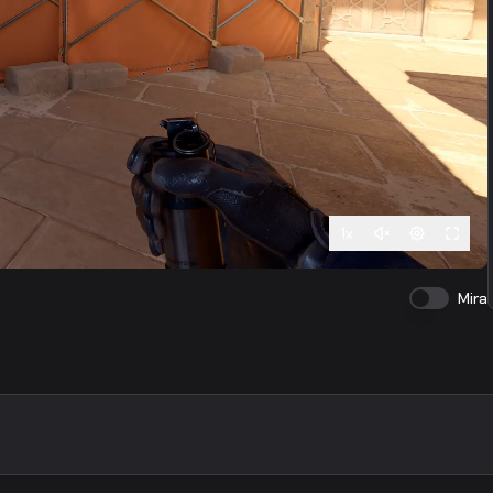
1
x
Mira