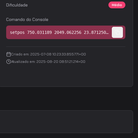
Dificuldade
Médio
Comando do Console
setpos 750.031189 2049.062256 23.871250;setang -1.814957 -30.989082 0.000000
Criado em
:
2025-07-08 10:23:33.855771+00
Atualizado em
:
2025-08-20 08:51:21.214+00