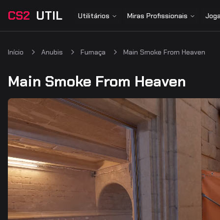
CS2
UTIL
Utilitários
Miras Profissionais
Joga
Início
Anubis
Fumaça
Main Smoke From Heaven
Main Smoke From Heaven