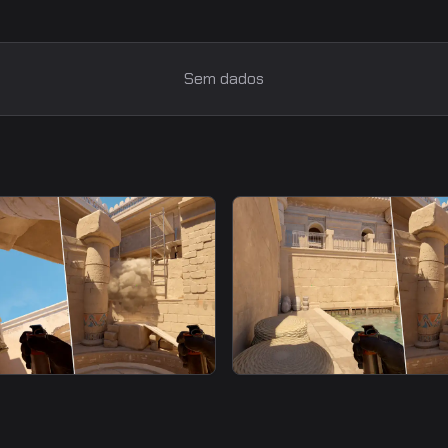
Sem dados
smoke
moke From Main
Heaven Smoke From Bo