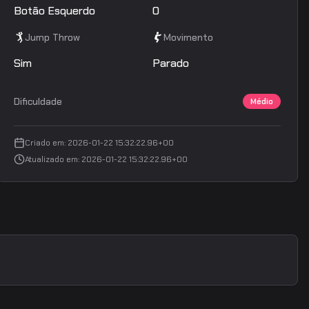
Botão Esquerdo
0
Jump Throw
Movimento
Sim
Parado
Dificuldade
Médio
Criado em
:
2026-01-22 15:32:22.96+00
Atualizado em
:
2026-01-22 15:32:22.96+00