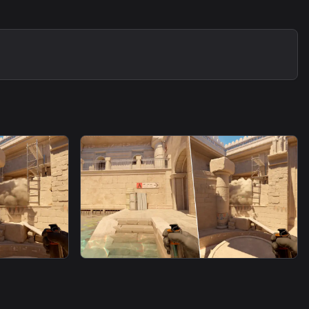
smoke
at
Heaven Smoke From Boat2