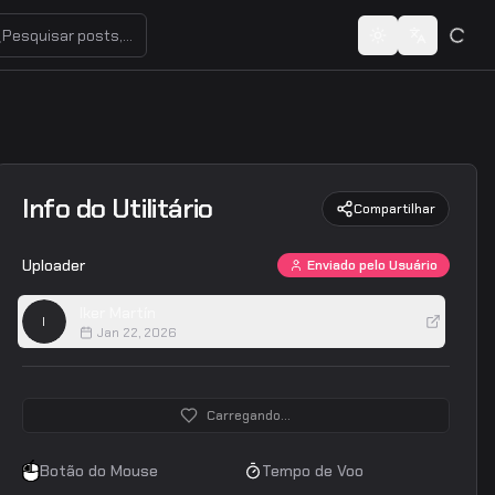
Pesquisar posts, usuários ou share codes...
Toggle theme
Switch lan
Info do Utilitário
Compartilhar
Uploader
Enviado pelo Usuário
Iker Martín
I
Jan 22, 2026
Carregando...
Botão do Mouse
Tempo de Voo