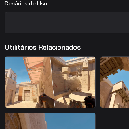
Cenários de Uso
Utilitários Relacionados
smoke
smoke
Heaven Smoke From Upper
Heaven S