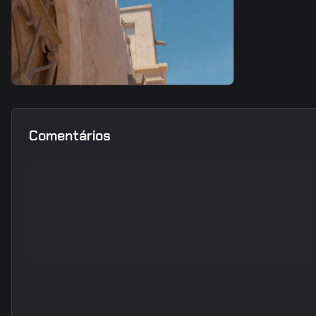
smoke
A Site heaven smoke
Comentários