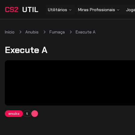
CS2
UTIL
Utilitários
Miras Profissionais
Joga
Início
Anubis
Fumaça
Execute A
Execute A
smoke
t