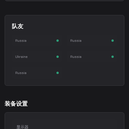
donk
sh1ro
队友
Danil Kryshkovets
Dmitriy Sokolov
zont1x
magixx
步枪手
狙击手
Russia
Russia
Myroslav Plakhotja
Boris Vorobiev
chopper
步枪手
步枪手
Ukraine
Russia
Leonid Vishnyakov
步枪手
Russia
装备设置
显示器