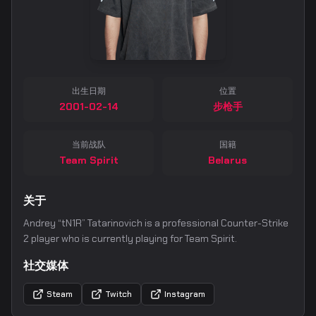
出生日期
位置
2001-02-14
步枪手
当前战队
国籍
Team Spirit
Belarus
关于
Andrey “tN1R” Tatarinovich is a professional Counter-Strike
2 player who is currently playing for Team Spirit.
社交媒体
Steam
Twitch
Instagram