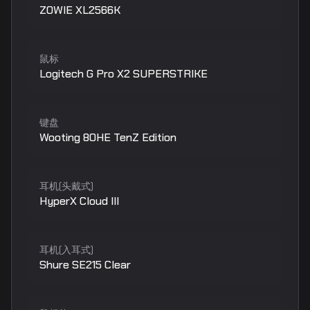
ZOWIE XL2566K
鼠标
Logitech G Pro X2 SUPERSTRIKE
键盘
Wooting 80HE TenZ Edition
耳机(头戴式)
HyperX Cloud III
耳机(入耳式)
Shure SE215 Clear