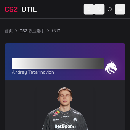
CS2
UTIL
Switch language
Togg
首页
CS2 职业选手
tN1R
tN1R
Andrey Tatarinovich