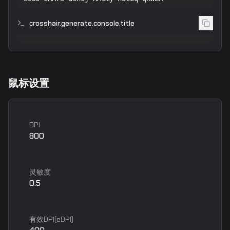
crosshair.generate.console.title
鼠标设置
DPI
800
灵敏度
0.5
有效DPI(eDPI)