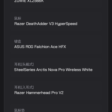
ZOWIE XL2566K
鼠标
Razer DeathAdder V3 HyperSpeed
键盘
ASUS ROG Falchion Ace HFX
耳机(头戴式)
SteelSeries Arctis Nova Pro Wireless White
耳机(入耳式)
Razer Hammerhead Pro V2
鼠标垫