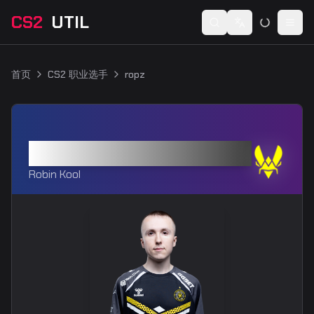
CS2
UTIL
Switch language
Togg
首页
CS2 职业选手
ropz
ropz
Robin Kool