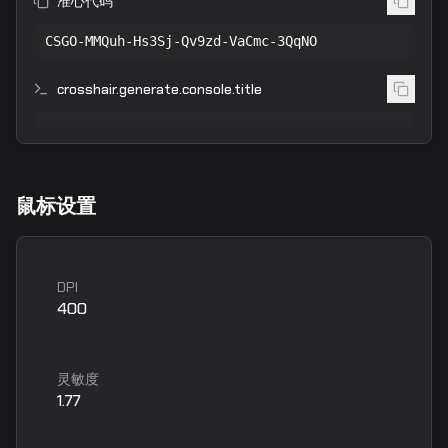
准心代码
CSGO-MMQuh-Hs3Sj-Qv9zd-VaCmc-3QqNO
crosshair.generate.console.title
鼠标设置
DPI
400
灵敏度
1.77