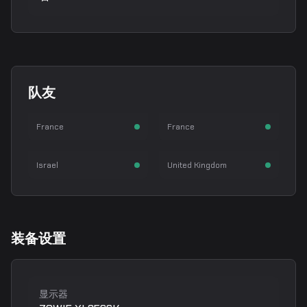
ZywOo
apEX
队友
Mathieu Herbaut
Dan Madesclaire
flameZ
mezii
狙击手
步枪手
France
France
Shahar Shushan
William Merriman
突破手
步枪手
Israel
United Kingdom
装备设置
显示器