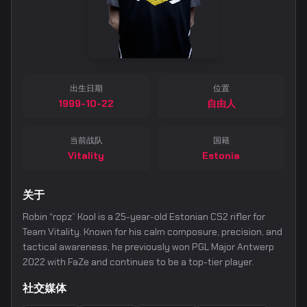
出生日期
位置
1999-10-22
自由人
当前战队
国籍
Vitality
Estonia
关于
Robin “ropz” Kool is a 25-year-old Estonian CS2 rifler for
Team Vitality. Known for his calm composure, precision, and
tactical awareness, he previously won PGL Major Antwerp
2022 with FaZe and continues to be a top-tier player.
社交媒体